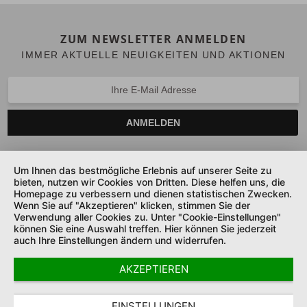
ZUM NEWSLETTER ANMELDEN
IMMER AKTUELLE NEUIGKEITEN UND AKTIONEN
ANMELDEN
Um Ihnen das bestmögliche Erlebnis auf unserer Seite zu
bieten, nutzen wir Cookies von Dritten. Diese helfen uns, die
SERVICE HOTLINE
Homepage zu verbessern und dienen statistischen Zwecken.
Wenn Sie auf "Akzeptieren" klicken, stimmen Sie der
UNTERNEHMEN
Verwendung aller Cookies zu. Unter "Cookie-Einstellungen"
können Sie eine Auswahl treffen. Hier können Sie jederzeit
auch Ihre Einstellungen ändern und widerrufen.
SHOP SERVICE
AKZEPTIEREN
SICHER ZAHLEN UND LIEFERN
COOKIE-EINSTELLUNGEN
DATENSCHUTZ
AGB
EINSTELLUNGEN