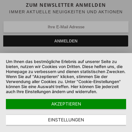
ZUM NEWSLETTER ANMELDEN
IMMER AKTUELLE NEUIGKEITEN UND AKTIONEN
ANMELDEN
Um Ihnen das bestmögliche Erlebnis auf unserer Seite zu
bieten, nutzen wir Cookies von Dritten. Diese helfen uns, die
SERVICE HOTLINE
Homepage zu verbessern und dienen statistischen Zwecken.
Wenn Sie auf "Akzeptieren" klicken, stimmen Sie der
UNTERNEHMEN
Verwendung aller Cookies zu. Unter "Cookie-Einstellungen"
können Sie eine Auswahl treffen. Hier können Sie jederzeit
auch Ihre Einstellungen ändern und widerrufen.
SHOP SERVICE
AKZEPTIEREN
SICHER ZAHLEN UND LIEFERN
COOKIE-EINSTELLUNGEN
DATENSCHUTZ
AGB
EINSTELLUNGEN
IMPRESSUM