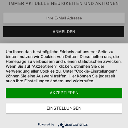
IMMER AKTUELLE NEUIGKEITEN UND AKTIONEN
ANMELDEN
Um Ihnen das bestmögliche Erlebnis auf unserer Seite zu
bieten, nutzen wir Cookies von Dritten. Diese helfen uns, die
SERVICE HOTLINE
Homepage zu verbessern und dienen statistischen Zwecken.
Wenn Sie auf "Akzeptieren" klicken, stimmen Sie der
UNTERNEHMEN
Verwendung aller Cookies zu. Unter "Cookie-Einstellungen"
können Sie eine Auswahl treffen. Hier können Sie jederzeit
auch Ihre Einstellungen ändern und widerrufen.
SHOP SERVICE
AKZEPTIEREN
SICHER ZAHLEN UND LIEFERN
COOKIE-EINSTELLUNGEN
DATENSCHUTZ
AGB
EINSTELLUNGEN
IMPRESSUM
* Alle Preise inkl. gesetzl. MwSt.
Powered by