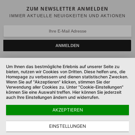
ZUM NEWSLETTER ANMELDEN
IMMER AKTUELLE NEUIGKEITEN UND AKTIONEN
ANMELDEN
Um Ihnen das bestmögliche Erlebnis auf unserer Seite zu
bieten, nutzen wir Cookies von Dritten. Diese helfen uns, die
SERVICE HOTLINE
Homepage zu verbessern und dienen statistischen Zwecken.
Wenn Sie auf "Akzeptieren" klicken, stimmen Sie der
UNTERNEHMEN
Verwendung aller Cookies zu. Unter "Cookie-Einstellungen"
können Sie eine Auswahl treffen. Hier können Sie jederzeit
auch Ihre Einstellungen ändern und widerrufen.
SHOP SERVICE
AKZEPTIEREN
SICHER ZAHLEN UND LIEFERN
COOKIE-EINSTELLUNGEN
DATENSCHUTZ
AGB
EINSTELLUNGEN
IMPRESSUM