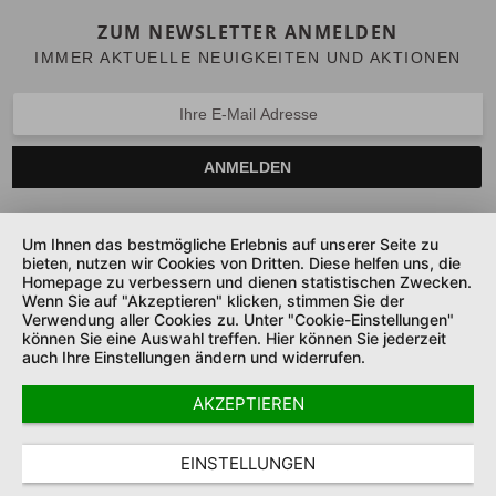
ZUM NEWSLETTER ANMELDEN
IMMER AKTUELLE NEUIGKEITEN UND AKTIONEN
ANMELDEN
Um Ihnen das bestmögliche Erlebnis auf unserer Seite zu
bieten, nutzen wir Cookies von Dritten. Diese helfen uns, die
SERVICE HOTLINE
Homepage zu verbessern und dienen statistischen Zwecken.
Wenn Sie auf "Akzeptieren" klicken, stimmen Sie der
UNTERNEHMEN
Verwendung aller Cookies zu. Unter "Cookie-Einstellungen"
können Sie eine Auswahl treffen. Hier können Sie jederzeit
auch Ihre Einstellungen ändern und widerrufen.
SHOP SERVICE
AKZEPTIEREN
SICHER ZAHLEN UND LIEFERN
COOKIE-EINSTELLUNGEN
DATENSCHUTZ
AGB
EINSTELLUNGEN
IMPRESSUM