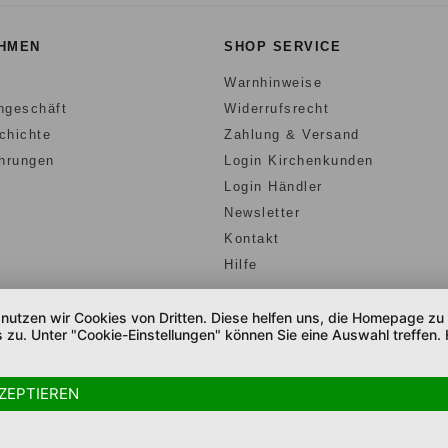
HMEN
SHOP SERVICE
Warnhinweise
hgeschäft
Widerrufsrecht
chichte
Zahlung & Versand
ührungen
Login Kirchenkunden
n
Login Händler
Newsletter
Kontakt
Hilfe
, nutzen wir Cookies von Dritten. Diese helfen uns, die Homepage z
 zu. Unter "Cookie-Einstellungen" können Sie eine Auswahl treffen. 
COOKIE-EINSTELLUNGEN
DATENSCHUTZ
AGB
IMPRESSUM
ZEPTIEREN
* Alle Preise inkl. gesetzl. MwSt.