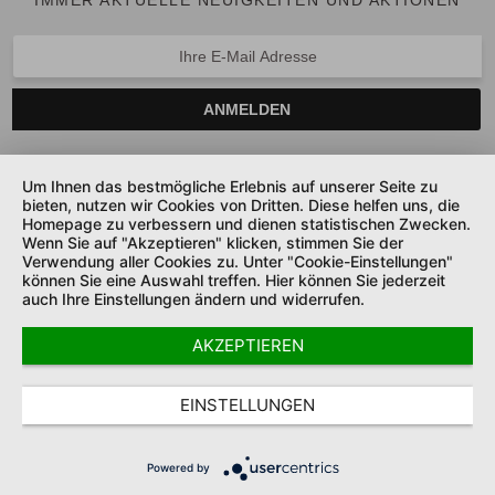
IMMER AKTUELLE NEUIGKEITEN UND AKTIONEN
ANMELDEN
Um Ihnen das bestmögliche Erlebnis auf unserer Seite zu
bieten, nutzen wir Cookies von Dritten. Diese helfen uns, die
SERVICE HOTLINE
Homepage zu verbessern und dienen statistischen Zwecken.
Wenn Sie auf "Akzeptieren" klicken, stimmen Sie der
UNTERNEHMEN
Verwendung aller Cookies zu. Unter "Cookie-Einstellungen"
können Sie eine Auswahl treffen. Hier können Sie jederzeit
auch Ihre Einstellungen ändern und widerrufen.
SHOP SERVICE
AKZEPTIEREN
SICHER ZAHLEN UND LIEFERN
COOKIE-EINSTELLUNGEN
DATENSCHUTZ
AGB
EINSTELLUNGEN
IMPRESSUM
* Alle Preise inkl. gesetzl. MwSt.
Powered by