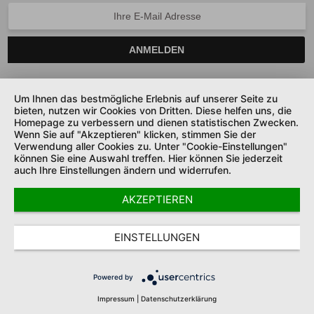
ANMELDEN
Um Ihnen das bestmögliche Erlebnis auf unserer Seite zu
bieten, nutzen wir Cookies von Dritten. Diese helfen uns, die
SERVICE HOTLINE
Homepage zu verbessern und dienen statistischen Zwecken.
Wenn Sie auf "Akzeptieren" klicken, stimmen Sie der
UNTERNEHMEN
Verwendung aller Cookies zu. Unter "Cookie-Einstellungen"
können Sie eine Auswahl treffen. Hier können Sie jederzeit
auch Ihre Einstellungen ändern und widerrufen.
SHOP SERVICE
AKZEPTIEREN
SICHER ZAHLEN UND LIEFERN
COOKIE-EINSTELLUNGEN
DATENSCHUTZ
AGB
EINSTELLUNGEN
IMPRESSUM
* Alle Preise inkl. gesetzl. MwSt.
Powered by
Impressum
|
Datenschutzerklärung